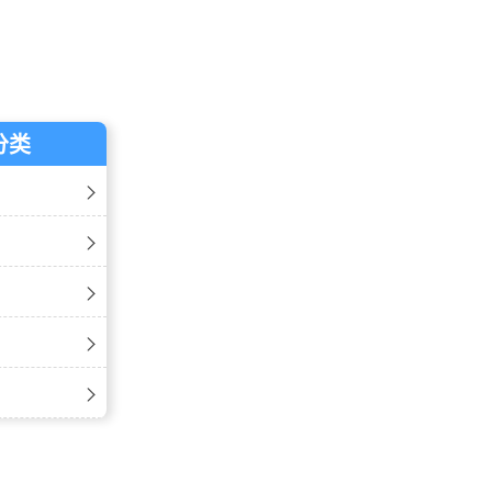
英鹏防爆机房空调-柜式5匹
分类
式
式